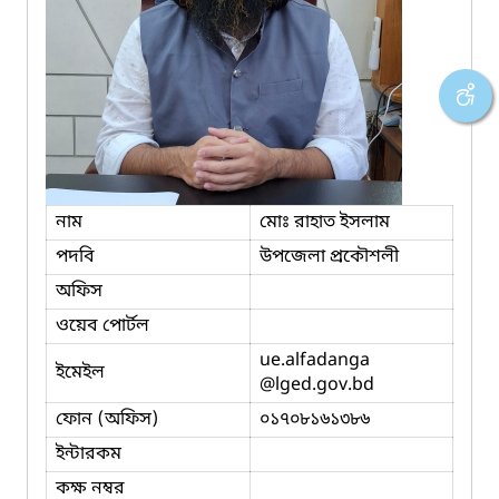
নাম
মোঃ রাহাত ইসলাম
পদবি
উপজেলা প্রকৌশলী
অফিস
ওয়েব পোর্টল
ue.alfadanga
ইমেইল
@lged.gov.bd
ফোন (অফিস)
০১৭০৮১৬১৩৮৬
ইন্টারকম
কক্ষ নম্বর